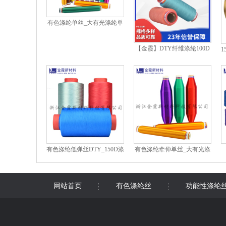
有色涤纶单丝_大有光涤纶单
丝20D-40D
【金霞】DTY纤维涤纶100D
1
多规格长丝DTY纤维
有色涤纶低弹丝DTY_150D涤
有色涤纶牵伸单丝_大有光涤
纶网络丝
纶单丝
网站首页
有色涤纶丝
功能性涤纶