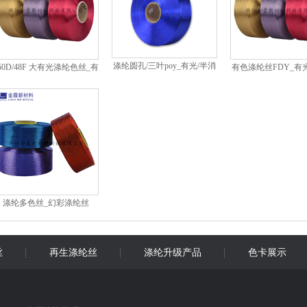
涤纶圆孔/三叶poy_有光/半消
50D/48F 大有光涤纶色丝_有
有色涤纶丝FDY_有
光有色涤纶丝poy
色涤纶丝FDY
丝
涤纶多色丝_幻彩涤纶丝
丝
再生涤纶丝
涤纶升级产品
色卡展示