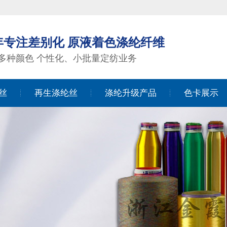
2年专注差别化 原液着色涤纶纤维
00多种颜色 个性化、小批量定纺业务
丝
再生涤纶丝
涤纶升级产品
色卡展示