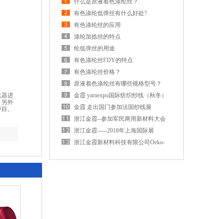
什么是原液着色涤纶丝？
有色涤纶低弹丝有什么好处?
有色涤纶丝的应用
涤纶加捻丝的特点
纶低弹丝的用途
有色涤纶丝FDY的特点
有色涤纶丝价格？
原液着色涤纶丝有哪些规格型号？
机器进
金霞 yarnexpo国际纺织纱线（秋冬）
，另外
展览会
金霞 走出国门参加法国纱线展
夺目。
浙江金霞--参加军民两用新材料大会
浙江金霞-----2018年上海国际展
浙江金霞新材料科技有限公司Oeko-
Tex Standard 100生