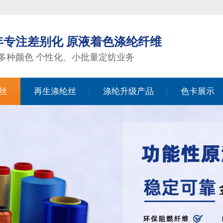
2年专注差别化 原液着色涤纶纤维
00多种颜色 个性化、小批量定纺业务
丝
再生涤纶丝
涤纶升级产品
色卡展示