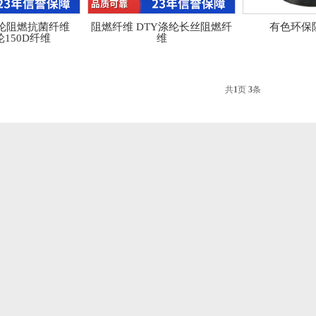
纶阻燃抗菌纤维
阻燃纤维 DTY涤纶长丝阻燃纤
有色环保
纶150D纤维
维
共
1
页
3
条