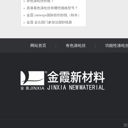
有色涤纶丝价格？
原液着色涤纶丝有哪些规格型号？
金霞 yarnexpo国际纺织纱线（秋冬）
展览会
金霞 走出国门参加法国纱线展
网站首页
有色涤纶丝
功能性涤纶
浙