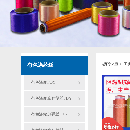
您的位置：
主
有色涤纶丝
有色涤纶POY
有色涤纶牵伸复丝FDY
有色涤纶加弹丝DTY